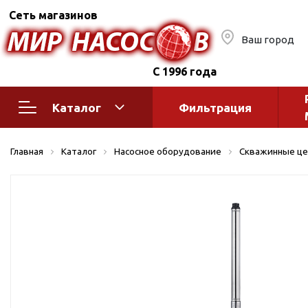
Сеть магазинов
Ваш город
С 1996 года
Каталог
Фильтрация
Насосное оборудование
Монтажное
Главная
Каталог
Насосное оборудование
Скважинные це
автоматик
Поверхностные насосы
Полив
Бытовые
Шкафы упр
Горизонтальные
многоступенчатые
Автоматика
Вертикальные
водоснабж
многоступенчатые
Краны и ги
Консольно-
Оголовки и
моноблочные