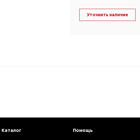
ль и крепеж
Комплектующие
анги
Уточнить наличие
Корпус фильтра
Д и PPR
Сменные элементы
Стационарные фильтры
лекс
Комплекты картриджей
для PPR-труб
Комплетующие
 герметики,
Питьевые системы
очистки
Фильтры-кувшины
Кувшины
Сменные элементы
Каталог
Помощь