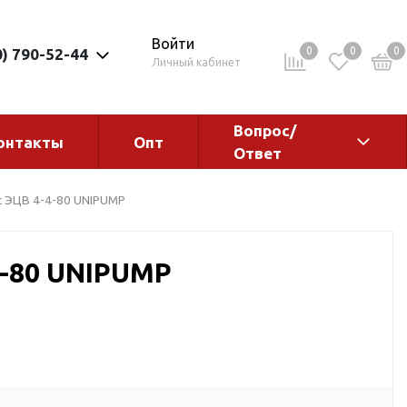
Войти
0
0
0
0) 790-52-44
Личный кабинет
Вопрос/
онтакты
Опт
Ответ
ементы
Электрокотлы. Водонагреватели.
с ЭЦВ 4-4-80 UNIPUMP
Стабилизаторы
Водонагреватели
4-80 UNIPUMP
Электрокотлы
ы