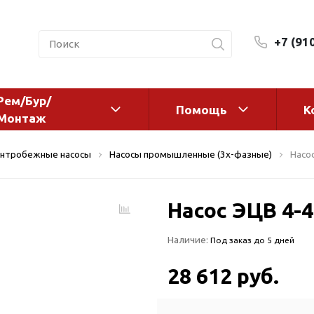
+7 (91
Рем/Бур/
Помощь
К
Монтаж
 оборудование и
Фильтры и сменные эл
нтробежные насосы
Насосы промышленные (3х-фазные)
Насо
а
Системы очистки воды
Комплектующие
Насос ЭЦВ 4-
авления
Реагенты
 для систем
Фильтрующие среды
Наличие:
Под заказ до 5 дней
ения
Системы фильтрации
BWT
дранты
28 612 руб.
Магистральные фильтр
 адаптеры
Гейзер