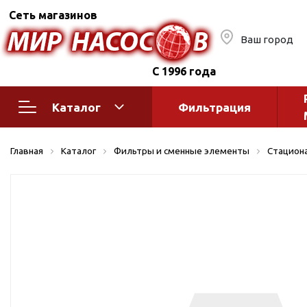
Сеть магазинов
Ваш город
С 1996 года
Каталог
Фильтрация
Насосное оборудование
Монтажное
Главная
Каталог
Фильтры и сменные элементы
Стацион
автоматик
Поверхностные насосы
Полив
Бытовые
Шкафы упр
Горизонтальные
многоступенчатые
Автоматика
Вертикальные
водоснабж
многоступенчатые
Краны и ги
Консольно-
Оголовки и
моноблочные