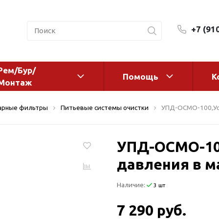
+7 (91
Рем/Бур/
Помощь
К
Монтаж
 оборудование и
Фильтры и сменные эл
арные фильтры
Питьевые системы очистки
УПД-ОСМО-100,Ус
а
Системы очистки воды
Комплектующие
УПД-ОСМО-10
авления
Реагенты
 для систем
давления в м
Фильтрующие среды
ения
Системы фильтрации
Наличие:
3 шт
BWT
дранты
Магистральные фильтр
 адаптеры
7 290 руб.
Гейзер