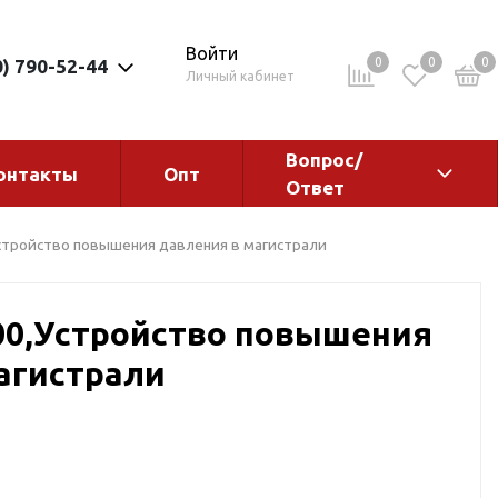
Войти
0
0
0
0) 790-52-44
Личный кабинет
Вопрос/
онтакты
Опт
Ответ
ементы
Электрокотлы. Водонагреватели.
тройство повышения давления в магистрали
Стабилизаторы
Водонагреватели
0,Устройство повышения
Электрокотлы
агистрали
ы