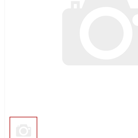
Тросы,кабе
Насосные станции
Трубы и шл
Скважинные
центробежные насосы
Фитинги ПН
Насосы бытовые (1-
ПНД
фазные)
ПНД Джи
Насосы промышленные
Фитинги 
(3х-фазные)
Фурнитура,
Вибрационные насосы
прокладки
Винтовые насосы
Дренаж и канализация
Шламовые насосы
Дренажные насосы
Канализационные
установки
Фекальные насосы
Насосы для циркуляции,