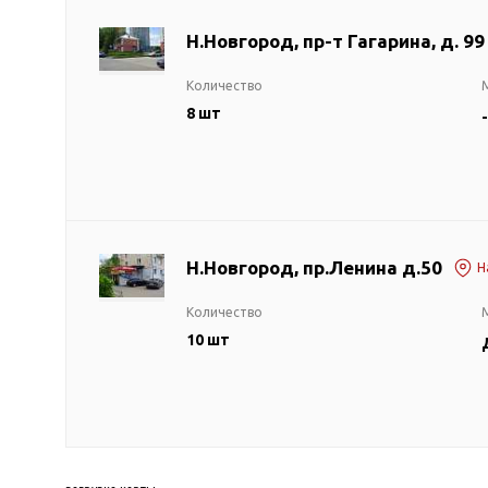
ГВС и повышения
давления
Н.Новгород, пр-т Гагарина, д. 99
Циркуляционные
Количество
насосы фланцевые
8 шт
-
Циркуляционные
насосы (сухой ротор)
Насосы для повышения
давления
Рециркуляционные
насосы для ГВС
Н.Новгород, пр.Ленина д.50
Н
Циркуляционные
Количество
насосы резьбовые
10 шт
Колодезные насосы
Насосы для фонтана и
бассейна
Фонтанные насосы
Насосы и оборудование