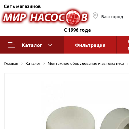
Сеть магазинов
Ваш город
С 1996 года
Каталог
Фильтрация
Насосное оборудование
Монтажное
Главная
Каталог
Монтажное оборудование и автоматика
автоматик
Поверхностные насосы
Полив
Бытовые
Шкафы упр
Горизонтальные
многоступенчатые
Автоматика
Вертикальные
водоснабж
многоступенчатые
Краны и ги
Консольно-
Оголовки и
моноблочные