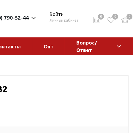
Войти
0
0
0
0) 790-52-44
Личный кабинет
Вопрос/
онтакты
Опт
Ответ
ементы
Электрокотлы. Водонагреватели.
Стабилизаторы
Водонагреватели
32
Электрокотлы
ы