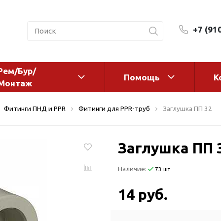
+7 (91
Рем/Бур/
Помощь
К
Монтаж
 оборудование и
Фильтры и сменные эл
Фитинги ПНД и PPR
Фитинги для PPR-труб
Заглушка ПП 32
а
Системы очистки воды
Комплектующие
Заглушка ПП 
авления
Реагенты
 для систем
Фильтрующие среды
Наличие:
73 шт
ения
Системы фильтрации
BWT
дранты
14 руб.
Магистральные фильтр
 адаптеры
Гейзер