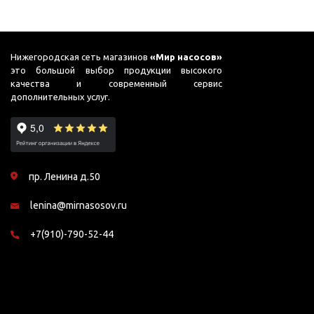
Подшипник
Насосы для перекачки
DAB
масел
Jemix
Нижегородская сеть магазинов
«Мир насосов»
Джилекс
это большой выбор продукции высокого
качества и современный сервис
дополнительных услуг.
пр. Ленина д.50
lenina@mirnasosov.ru
+7(910)-790-52-44