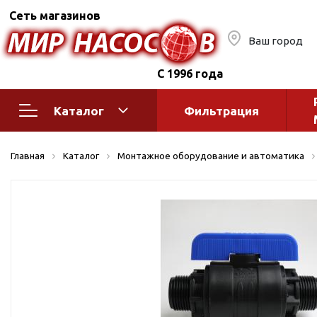
Сеть магазинов
Ваш город
С 1996 года
Каталог
Фильтрация
Насосное оборудование
Монтажное
Главная
Каталог
Монтажное оборудование и автоматика
автоматик
Поверхностные насосы
Полив
Бытовые
Шкафы упр
Горизонтальные
многоступенчатые
Автоматика
Вертикальные
водоснабж
многоступенчатые
Краны и ги
Консольно-
Оголовки и
моноблочные