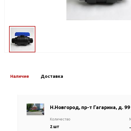
Тросы,кабе
Насосные станции
Трубы и шл
Скважинные
центробежные насосы
Фитинги ПН
Насосы бытовые (1-
ПНД
фазные)
ПНД Джи
Насосы промышленные
Фитинги 
(3х-фазные)
Фурнитура,
Вибрационные насосы
прокладки
Винтовые насосы
Наличие
Доставка
Дренаж и канализация
Шламовые насосы
Дренажные насосы
Канализационные
Н.Новгород, пр-т Гагарина, д. 99
установки
Фекальные насосы
Количество
Насосы для циркуляции,
2 шт
-