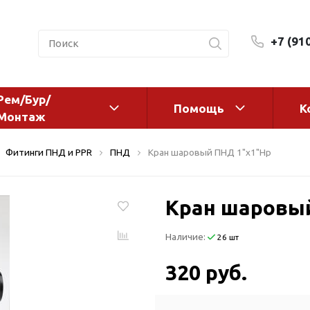
+7 (91
Рем/Бур/
Помощь
К
Монтаж
 оборудование и
Фильтры и сменные эл
Фитинги ПНД и PPR
ПНД
Кран шаровый ПНД 1"х1"Нр
а
Системы очистки воды
Комплектующие
Кран шаровы
авления
Реагенты
 для систем
Фильтрующие среды
Наличие:
26 шт
ения
Системы фильтрации
BWT
дранты
320 руб.
Магистральные фильтр
 адаптеры
Гейзер