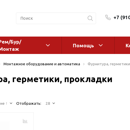
+7 (91
Рем/Бур/
Помощь
К
Монтаж
 оборудование и
Фильтры и сменные эл
Монтажное оборудование и автоматика
Фурнитура, герметики
а
Системы очистки воды
а, герметики, прокладки
Комплектующие
авления
Реагенты
 для систем
Фильтрующие среды
ения
не ↑
Отображать:
28
Системы фильтрации
BWT
дранты
Магистральные фильтр
 адаптеры
Гейзер