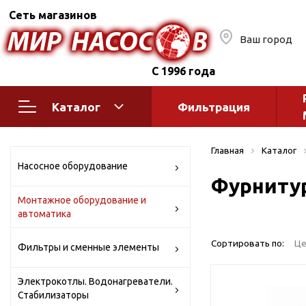
Сеть магазинов
Ваш город
С 1996 года
Каталог
Фильтрация
Насосное оборудование
Монтажное
Главная
Каталог
автоматик
Поверхностные насосы
Насосное оборудование
Фурнитур
Полив
Бытовые
Монтажное оборудование и
Шкафы упр
Горизонтальные
автоматика
многоступенчатые
Автоматика
Вертикальные
водоснабж
Сортировать по:
Це
Фильтры и сменные элементы
многоступенчатые
Краны и ги
Консольно-
Электрокотлы. Водонагреватели.
Оголовки и
моноблочные
Стабилизаторы