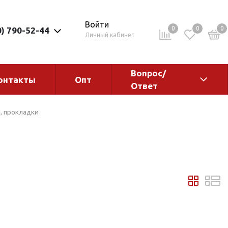
Войти
0
0
0
0) 790-52-44
Личный кабинет
Вопрос/
онтакты
Опт
Ответ
ементы
Электрокотлы. Водонагреватели.
, прокладки
Стабилизаторы
Водонагреватели
Электрокотлы
ы