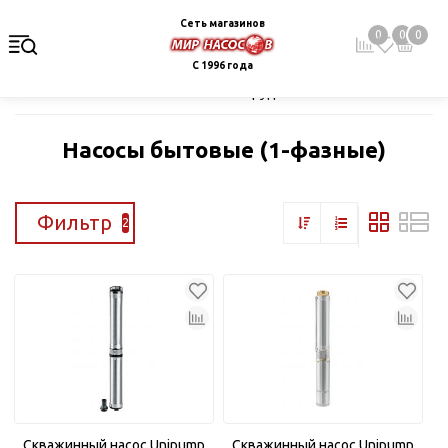
Сеть магазинов
0
0
0
С 1996 года
Главная
Каталог
Насосное оборудование
Скважинные це
Насосы бытовые (1-фазные)
Фильтр
2
Скважинный насос Unipump
Скважинный насос Unipump