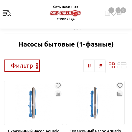
Сеть магазинов
0
0
0
С 1996 года
Главная
Каталог
Насосное оборудование
Скважинные це
Насосы бытовые (1-фазные)
Фильтр
2
Скважинный насос Aquario
Скважинный насос Aquario