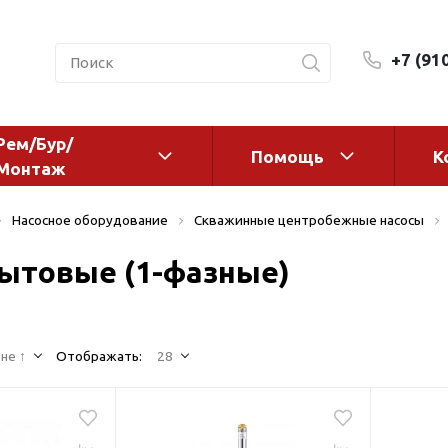
+7 (91
Рем/Бур/
Помощь
К
Монтаж
 оборудование и
Фильтры и сменные эл
Насосное оборудование
Скважинные центробежные насосы
а
Системы очистки воды
ытовые (1-фазные)
Комплектующие
авления
Реагенты
 для систем
Фильтрующие среды
ения
не ↑
Отображать:
28
Системы фильтрации
BWT
дранты
Магистральные фильтр
 адаптеры
Гейзер