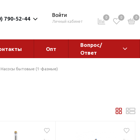
Войти
0
0
0
0) 790-52-44
Личный кабинет
Вопрос/
онтакты
Опт
Ответ
ементы
Электрокотлы. Водонагреватели.
Насосы бытовые (1-фазные)
Стабилизаторы
Водонагреватели
Электрокотлы
ы