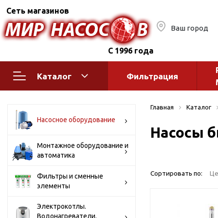
Сеть магазинов
Ваш город
С 1996 года
Каталог
Фильтрация
Насосное оборудование
Монтажное
Главная
Каталог
автоматик
Поверхностные насосы
Насосное оборудование
Насосы б
Полив
Бытовые
Шкафы упр
Горизонтальные
Монтажное оборудование и
автоматика
многоступенчатые
Автоматика
Вертикальные
водоснабж
Сортировать по:
Це
Фильтры и сменные
многоступенчатые
элементы
Краны и ги
Консольно-
Оголовки и
моноблочные
Электрокотлы.
Водонагреватели.