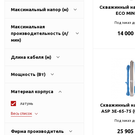
ГВС и повышения
Скважинный на
Максимальный напор (м)
давления
ECO MINI
Циркуляционные
Под заказ д
насосы фланцевые
Максимальная
14 000
производительность (л/
Циркуляционные
30
215
мин)
насосы (сухой ротор)
Насосы для повышения
давления
Длина кабеля (м)
Рециркуляционные
40
150
насосы для ГВС
Мощность (Вт)
Циркуляционные
1
100
насосы резьбовые
Материал корпуса
Колодезные насосы
латунь
250
3200
Скважинный на
Насосы для фонтана и
ASP 3E-65-75 (
Весь список
бассейна
нержавеющая сталь
Под заказ д
Фонтанные насосы
пластик
25 905
Фирма производитель
Насосы и оборудование