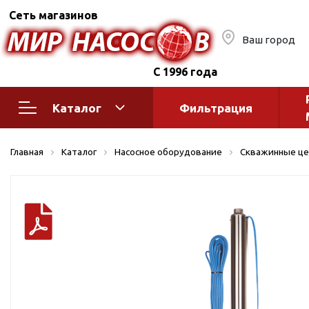
Сеть магазинов
Ваш город
С 1996 года
Каталог
Фильтрация
Насосное оборудование
Монтажное
Главная
Каталог
Насосное оборудование
Скважинные це
автоматик
Поверхностные насосы
Полив
Бытовые
Шкафы упр
Горизонтальные
многоступенчатые
Автоматика
Вертикальные
водоснабж
многоступенчатые
Краны и ги
Консольно-
Оголовки и
моноблочные