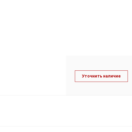
ль и крепеж
Комплектующие
анги
Корпус фильтра
Д и PPR
Сменные элементы
Стационарные фильтры
лекс
Комплекты картриджей
для PPR-труб
Комплетующие
 герметики,
Питьевые системы
очистки
Уточнить наличие
Фильтры-кувшины
Кувшины
Сменные элементы