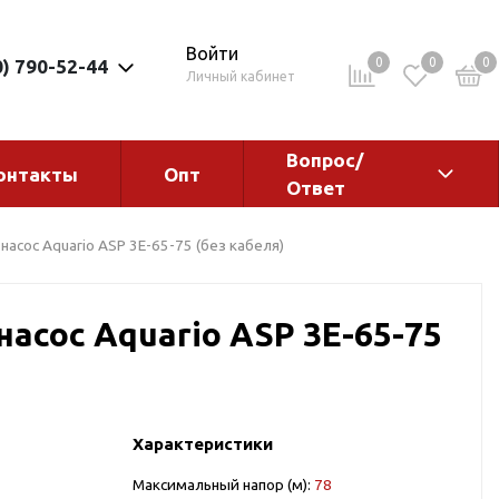
Войти
0
0
0
0) 790-52-44
Личный кабинет
Вопрос/
онтакты
Опт
Ответ
ементы
Электрокотлы. Водонагреватели.
асос Aquario ASP 3E-65-75 (без кабеля)
Стабилизаторы
Водонагреватели
асос Aquario ASP 3E-65-75
Электрокотлы
Характеристики
ы
Максимальный напор (м):
78