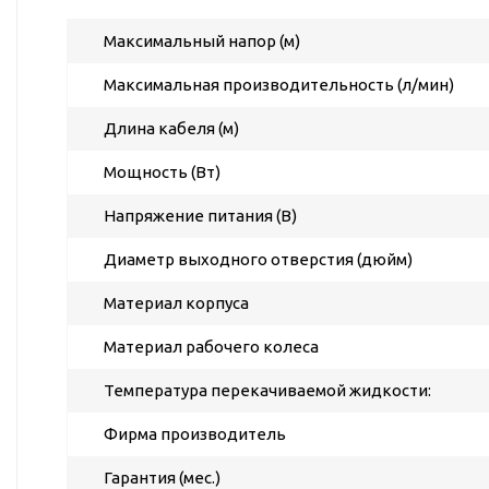
ГВС и повышения
давления
Максимальный напор (м)
Циркуляционные
Максимальная производительность (л/мин)
насосы фланцевые
Циркуляционные
Длина кабеля (м)
насосы (сухой ротор)
Мощность (Вт)
Насосы для повышения
давления
Напряжение питания (В)
Рециркуляционные
Диаметр выходного отверстия (дюйм)
насосы для ГВС
Циркуляционные
Материал корпуса
насосы резьбовые
Материал рабочего колеса
Колодезные насосы
Насосы для фонтана и
Температура перекачиваемой жидкости:
бассейна
Фирма производитель
Фонтанные насосы
Гарантия (мес.)
Насосы и оборудование