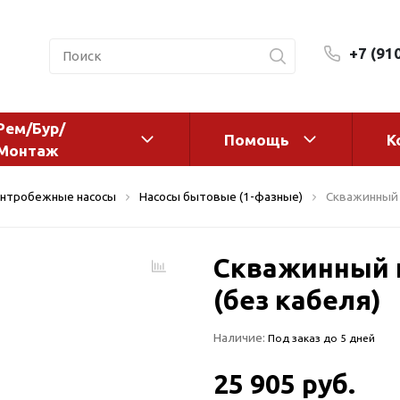
+7 (91
Рем/Бур/
Помощь
К
Монтаж
 оборудование и
Фильтры и сменные эл
нтробежные насосы
Насосы бытовые (1-фазные)
Скважинный н
а
Системы очистки воды
Комплектующие
Скважинный н
авления
Реагенты
 для систем
(без кабеля)
Фильтрующие среды
ения
Системы фильтрации
Наличие:
Под заказ до 5 дней
BWT
дранты
Магистральные фильтр
 адаптеры
25 905 руб.
Гейзер