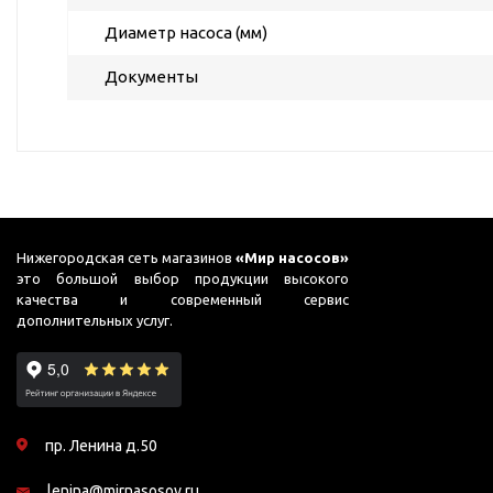
для бассейнов
Диаметр насоса (мм)
Гидроаккумуляторы и
расширительные баки
Документы
Гидроаккумуляторы
Комплектующие для
расширительных баков
Мембраны и фланцы
Расширительные баки
Нижегородская сеть магазинов
«Мир насосов»
Аренда
это большой выбор продукции высокого
качества и современный сервис
дополнительных услуг.
Оборудование для перекачивания
Запчасти
топлива
Leo
Насосы для перекачки
Unipump
бензина
Конденсат
Насосы для перекачки
пр. Ленина д.50
Aquario
ДТ
lenina@mirnasosov.ru