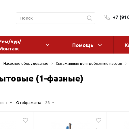
+7 (91
Рем/Бур/
Помощь
К
Монтаж
 оборудование и
Фильтры и сменные эл
Насосное оборудование
Скважинные центробежные насосы
а
Системы очистки воды
ытовые (1-фазные)
Комплектующие
авления
Реагенты
 для систем
Фильтрующие среды
ения
не ↑
Отображать:
28
Системы фильтрации
BWT
дранты
Магистральные фильтр
 адаптеры
Гейзер