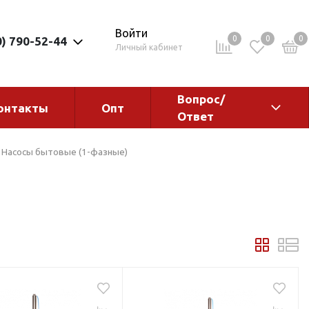
Войти
0
0
0
0) 790-52-44
Личный кабинет
Вопрос/
онтакты
Опт
Ответ
ементы
Электрокотлы. Водонагреватели.
Насосы бытовые (1-фазные)
Стабилизаторы
Водонагреватели
Электрокотлы
ы