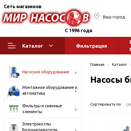
Сеть магазинов
Ваш город
С 1996 года
Каталог
Фильтрация
Насосное оборудование
Монтажное
Главная
Каталог
автоматик
Поверхностные насосы
Насосное оборудование
Насосы б
Полив
Бытовые
Шкафы упр
Горизонтальные
Монтажное оборудование и
автоматика
многоступенчатые
Автоматика
Вертикальные
водоснабж
Сортировать по:
Це
Фильтры и сменные
многоступенчатые
элементы
Краны и ги
Консольно-
Оголовки и
моноблочные
Электрокотлы.
Водонагреватели.