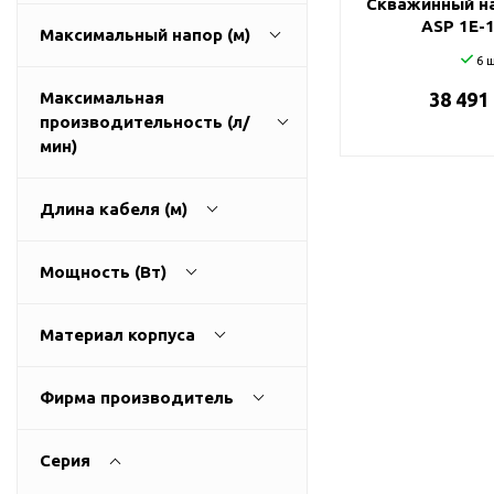
Скважинный на
ГВС и повышения
ASP 1E-
Максимальный напор (м)
давления
6 ш
Циркуляционные
насосы фланцевые
Максимальная
38 491
производительность (л/
Циркуляционные
30
215
мин)
насосы (сухой ротор)
Насосы для повышения
давления
Длина кабеля (м)
Рециркуляционные
40
150
насосы для ГВС
Мощность (Вт)
Циркуляционные
1
100
насосы резьбовые
Материал корпуса
Колодезные насосы
латунь
250
3200
Насосы для фонтана и
Фирма производитель
бассейна
нержавеющая сталь
Aquario
Фонтанные насосы
пластик
Серия
UNIPUMP
Насосы и оборудование