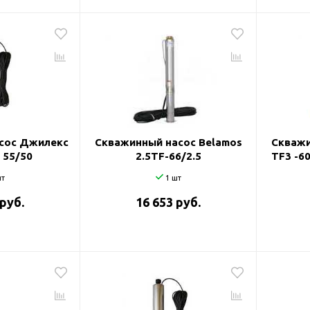
сос Джилекс
Скважинный насос Belamos
Скважи
 55/50
2.5TF-66/2.5
TF3 -60
т
1 шт
 руб.
16 653 руб.
оры