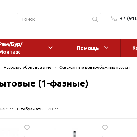
+7 (91
Рем/Бур/
Помощь
К
Монтаж
 оборудование и
Фильтры и сменные эл
Насосное оборудование
Скважинные центробежные насосы
а
Системы очистки воды
ытовые (1-фазные)
Комплектующие
авления
Реагенты
 для систем
Фильтрующие среды
ения
не ↑
Отображать:
28
Системы фильтрации
BWT
дранты
Магистральные фильтр
 адаптеры
Гейзер