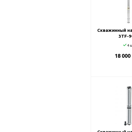
Подшипник
Насосы для перекачки
DAB
масел
Jemix
Джилекс
Скважинный на
3TF-9
4 ш
18 000
Скважинный на