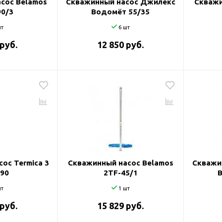
сос Belamos
Скважинный насос Джилекс
Скважи
90/3
Водомёт 55/35
т
6 шт
 руб.
12 850 руб.
ос Termica 3
Скважинный насос Belamos
Скважи
/90
2TF-45/1
т
1 шт
 руб.
15 829 руб.