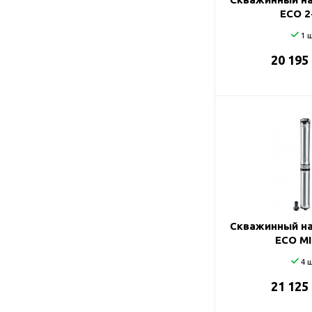
ECO 2
1 ш
20 195
Скважинный на
ECO MI
4 ш
21 125