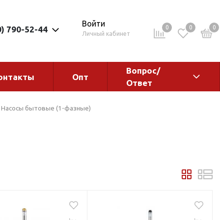
Войти
0
0
0
0) 790-52-44
Личный кабинет
Вопрос/
онтакты
Опт
Ответ
ементы
Электрокотлы. Водонагреватели.
Насосы бытовые (1-фазные)
Стабилизаторы
Водонагреватели
Электрокотлы
ы