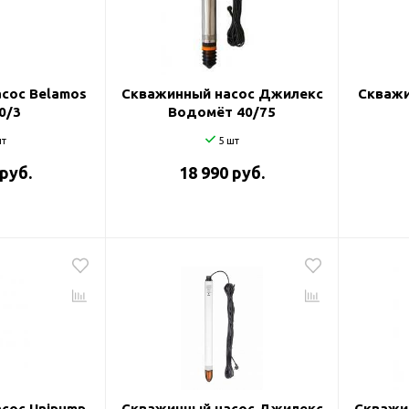
и
сос Belamos
Скважинный насос Джилекс
Скважи
0/3
Водомёт 40/75
т
5 шт
 руб.
18 990 руб.
сос Unipump
Скважинный насос Джилекс
Скважи