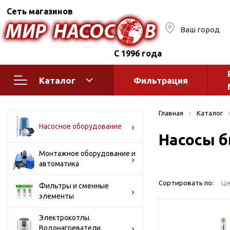
Сеть магазинов
Ваш город
С 1996 года
Каталог
Фильтрация
Насосное оборудование
Монтажное
Главная
Каталог
автоматик
Поверхностные насосы
Насосное оборудование
Насосы б
Полив
Бытовые
Шкафы упр
Горизонтальные
Монтажное оборудование и
автоматика
многоступенчатые
Автоматика
Вертикальные
водоснабж
Сортировать по:
Це
Фильтры и сменные
многоступенчатые
элементы
Краны и ги
Консольно-
Оголовки и
моноблочные
Электрокотлы.
Водонагреватели.