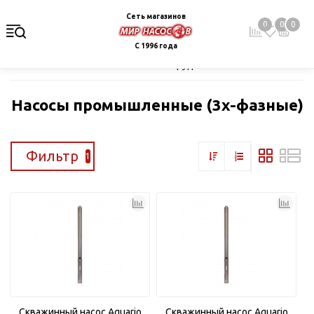
Сеть магазинов
0
0
0
С 1996 года
Главная
Каталог
Насосное оборудование
Скважинные це
Насосы промышленные (3х-фазные)
Фильтр
1
Скважинный насос Aquario
Скважинный насос Aquario