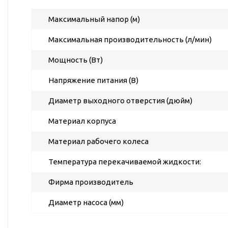
ГВС и повышения
давления
Максимальный напор (м)
Циркуляционные
Максимальная производительность (л/мин)
насосы фланцевые
Циркуляционные
Мощность (Вт)
насосы (сухой ротор)
Напряжение питания (В)
Насосы для повышения
давления
Диаметр выходного отверстия (дюйм)
Рециркуляционные
Материал корпуса
насосы для ГВС
Циркуляционные
Материал рабочего колеса
насосы резьбовые
Температура перекачиваемой жидкости:
Колодезные насосы
Насосы для фонтана и
Фирма производитель
бассейна
Диаметр насоса (мм)
Фонтанные насосы
Насосы и оборудование