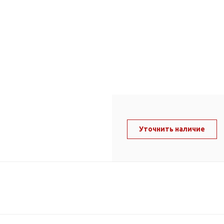
ль и крепеж
Комплектующие
анги
Корпус фильтра
Д и PPR
Сменные элементы
Стационарные фильтры
лекс
Комплекты картриджей
для PPR-труб
Комплетующие
 герметики,
Питьевые системы
очистки
Уточнить наличие
Фильтры-кувшины
Кувшины
Сменные элементы