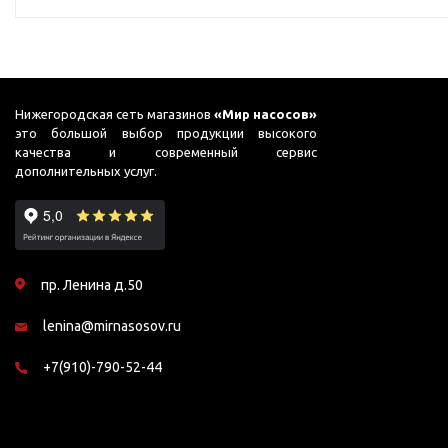
для бассейнов
Гидроаккумуляторы и
расширительные баки
Гидроаккумуляторы
Нижегородская сеть магазинов
«Мир насосов»
Комплектующие для
это большой выбор продукции высокого
расширительных баков
качества и современный сервис
дополнительных услуг.
Мембраны и фланцы
Расширительные баки
Аренда
пр. Ленина д.50
Оборудование для перекачивания
Запчасти
топлива
Leo
lenina@mirnasosov.ru
Насосы для перекачки
Unipump
+7(910)-790-52-44
бензина
Конденсат
Насосы для перекачки
Aquario
ДТ