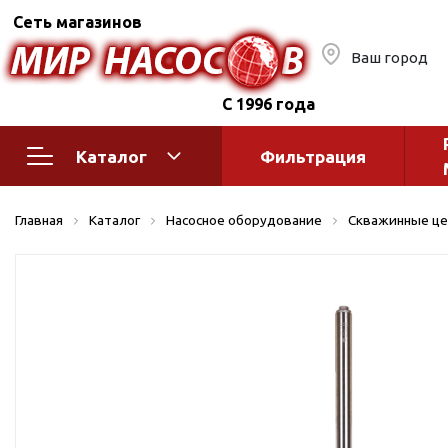
Сеть магазинов
Ваш город
С 1996 года
Каталог
Фильтрация
Насосное оборудование
Монтажное
Главная
Каталог
Насосное оборудование
Скважинные це
автоматик
Поверхностные насосы
Полив
Бытовые
Шкафы упр
Горизонтальные
многоступенчатые
Автоматика
Вертикальные
водоснабж
многоступенчатые
Краны и ги
Консольно-
Оголовки и
моноблочные