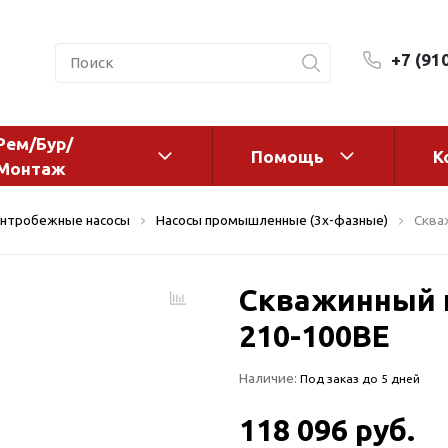
+7 (91
Рем/Бур/
Помощь
К
Монтаж
 оборудование и
Фильтры и сменные эл
нтробежные насосы
Насосы промышленные (3х-фазные)
Сква
а
Системы очистки воды
Комплектующие
Скважинный н
авления
Реагенты
 для систем
210-100BE
Фильтрующие среды
ения
Системы фильтрации
Наличие:
Под заказ до 5 дней
BWT
дранты
Магистральные фильтр
 адаптеры
118 096 руб.
Гейзер