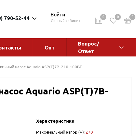
Войти
0
0
0
0) 790-52-44
Личный кабинет
Вопрос/
онтакты
Опт
Ответ
ементы
Электрокотлы. Водонагреватели.
жинный насос Aquario ASP(T)7B-210-100BE
Стабилизаторы
Водонагреватели
асос Aquario ASP(T)7B-
Электрокотлы
Характеристики
ы
Максимальный напор (м):
270