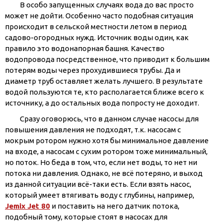
В особо запущенных случаях вода до вас просто
может не дойти. Особенно часто подобная ситуация
происходит в сельской местности летом в период
садово-огородных нужд. Источник воды один, как
правило это водонапорная башня. Качество
водопровода посредственное, что приводит к большим
потерям воды через прохудившиеся трубы. Да и
диаметр труб оставляет желать лучшего. В результате
водой пользуются те, кто располагается ближе всего к
источнику, а до остальных вода попросту не доходит.
Сразу оговорюсь, что в данном случае насосы для
повышения давления не подходят, т.к. насосам с
мокрым ротором нужно хотя бы минимальное давление
на входе, а насосам с сухим ротором тоже минимальный,
но поток. Но беда в том, что, если нет воды, то нет ни
потока ни давления. Однако, не всё потеряно, и выход
из данной ситуации всё-таки есть. Если взять насос,
который умеет втягивать воду с глубины, например,
Jemix Jet 80
и поставить на него датчик потока,
подобный тому, которые стоят в насосах для