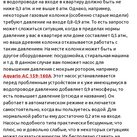
в водопроводе на входе в квартиру должно быть не
ниже 0,3 атм. и не выше 6 атм. Однако, например,
некоторые газовые колонки (особенно старые модели)
требуют давление на входе 0,8-0,9 атм. То есть запросто
может сложиться ситуация, когда в пределах нормы
давление у вас в квартире или доме составляет 0,5 атм.,
но ваша древняя колонка отказывается работать с
таким давлением. На месте колонки может быть и
другое оборудование: посудомойка, стиральная машина
и т.д. В данном случае вам поможет насос для
повышения давления с мокрым ротором, например
Aquario AC 159-160A
. Этот насос устанавливается
перед проблемным устройством и к уже имеющемуся в
водопроводе давлению добавляет 0,9 атмосферы, то
есть повышает давление (отсюда и название). Он
работает в автоматическом режиме и включается
самостоятельно, когда вы пользуетесь водой. Для
нормальной работы ему достаточно 0,2 атм на входе.
Насосы подобного типа практически бесшумные, что
плюс, но и довольно слабые, что в некоторых ситуациях
может оказаться минусом. Их бесполезно ставить на