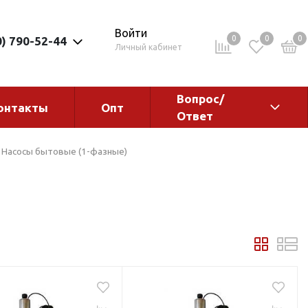
Войти
0
0
0
0) 790-52-44
Личный кабинет
Вопрос/
онтакты
Опт
Ответ
ементы
Электрокотлы. Водонагреватели.
Насосы бытовые (1-фазные)
Стабилизаторы
Водонагреватели
Электрокотлы
ы