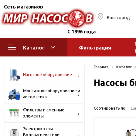
Сеть магазинов
Ваш город
С 1996 года
Каталог
Фильтрация
Насосное оборудование
Монтажное
Главная
Каталог
автоматик
Поверхностные насосы
Насосное оборудование
Насосы б
Полив
Бытовые
Шкафы упр
Горизонтальные
Монтажное оборудование и
автоматика
многоступенчатые
Автоматика
Вертикальные
водоснабж
Сортировать по:
Це
Фильтры и сменные
многоступенчатые
элементы
Краны и ги
Консольно-
Оголовки и
моноблочные
Электрокотлы.
Водонагреватели.