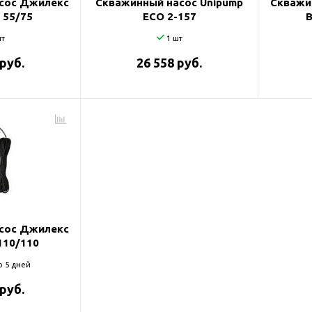
сос Джилекс
Скважинный насос Unipump
Скважи
 55/75
ECO 2-157
т
1 шт
 руб.
26 558 руб.
сос Джилекс
110/110
о 5 дней
 руб.