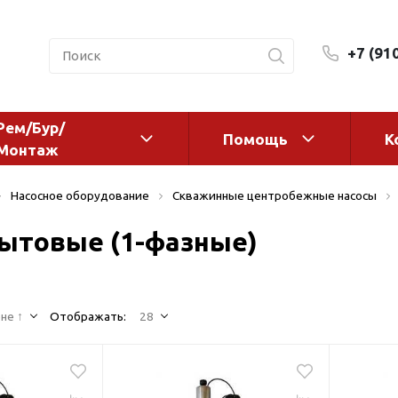
+7 (91
Рем/Бур/
Помощь
К
Монтаж
 оборудование и
Фильтры и сменные эл
Насосное оборудование
Скважинные центробежные насосы
а
Системы очистки воды
ытовые (1-фазные)
Комплектующие
авления
Реагенты
 для систем
Фильтрующие среды
ения
не ↑
Отображать:
28
Системы фильтрации
BWT
дранты
Магистральные фильтр
 адаптеры
Гейзер