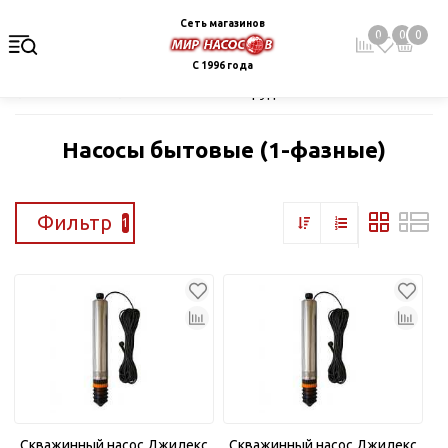
Сеть магазинов
0
0
0
С 1996 года
Главная
Каталог
Насосное оборудование
Скважинные це
Насосы бытовые (1-фазные)
Фильтр
1
Скважинный насос Джилекс
Скважинный насос Джилекс