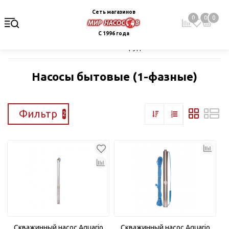
Сеть магазинов
0
0
0
С 1996 года
Главная
Каталог
Насосное оборудование
Скважинные це
Насосы бытовые (1-фазные)
Фильтр
2
Скважинный насос Aquario
Скважинный насос Aquario