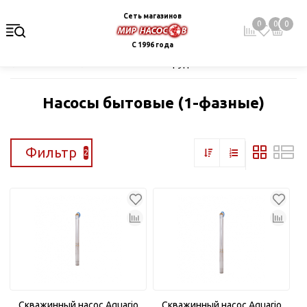
Сеть магазинов
0
0
0
С 1996 года
Главная
Каталог
Насосное оборудование
Скважинные це
Насосы бытовые (1-фазные)
Фильтр
2
Скважинный насос Aquario
Скважинный насос Aquario