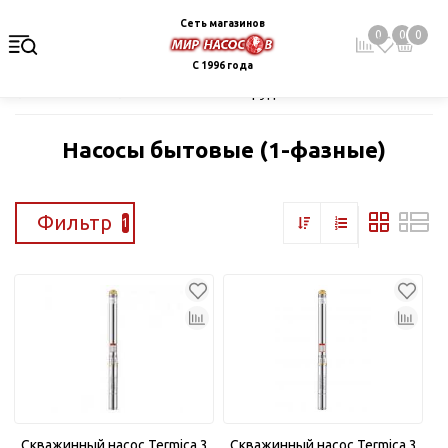
Сеть магазинов
0
0
0
С 1996 года
Главная
Каталог
Насосное оборудование
Скважинные це
Насосы бытовые (1-фазные)
Фильтр
1
Скважинный насос Termica 3
Скважинный насос Termica 3