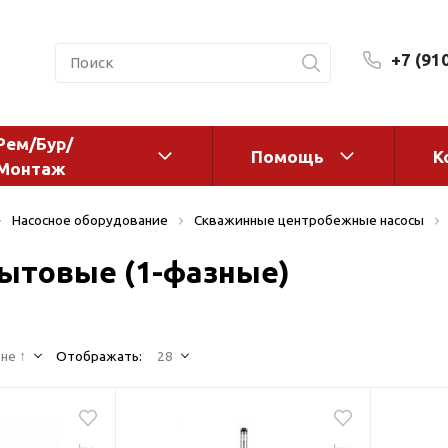
+7 (91
Рем/Бур/
Помощь
К
Монтаж
 оборудование и
Фильтры и сменные эл
Насосное оборудование
Скважинные центробежные насосы
а
Системы очистки воды
ытовые (1-фазные)
Комплектующие
авления
Реагенты
 для систем
Фильтрующие среды
ения
не ↑
Отображать:
28
Системы фильтрации
BWT
дранты
Магистральные фильтр
 адаптеры
Гейзер