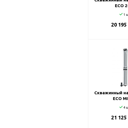
ECO 2
1 ш
20 195
Скважинный на
ECO MI
4 ш
21 125