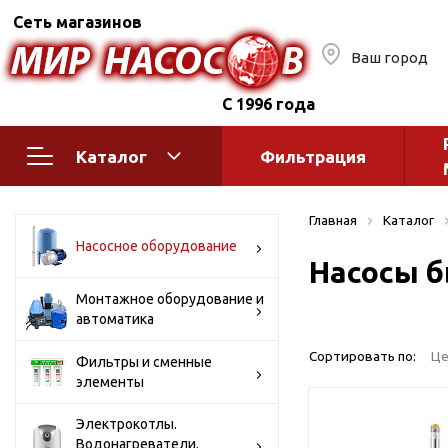
Сеть магазинов
Ваш город
С 1996 года
Каталог
Фильтрация
Насосное оборудование
Монтажное
Главная
Каталог
автоматик
Поверхностные насосы
Насосное оборудование
Насосы б
Полив
Бытовые
Шкафы упр
Горизонтальные
Монтажное оборудование и
автоматика
многоступенчатые
Автоматика
Вертикальные
водоснабж
Сортировать по:
Це
Фильтры и сменные
многоступенчатые
элементы
Краны и ги
Консольно-
Оголовки и
моноблочные
Электрокотлы.
Водонагреватели.