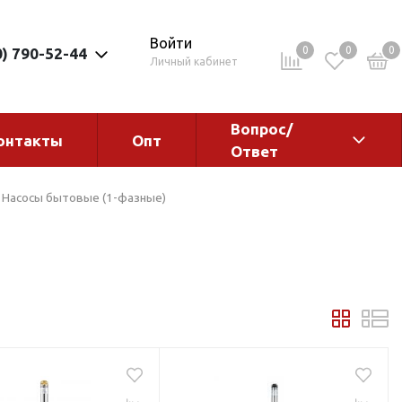
Войти
0
0
0
0) 790-52-44
Личный кабинет
Вопрос/
онтакты
Опт
Ответ
ементы
Электрокотлы. Водонагреватели.
Насосы бытовые (1-фазные)
Стабилизаторы
Водонагреватели
Электрокотлы
ы