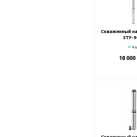
Подшипник
Насосы для перекачки
DAB
масел
Jemix
Джилекс
Скважинный на
3TF-9
4 ш
18 000
Скважинный на