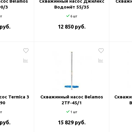
сос Belamos
Скважинный насос Джилекс
Скважи
90/3
Водомёт 55/35
т
6 шт
 руб.
12 850 руб.
ос Termica 3
Скважинный насос Belamos
Скважи
/90
2TF-45/1
т
1 шт
 руб.
15 829 руб.