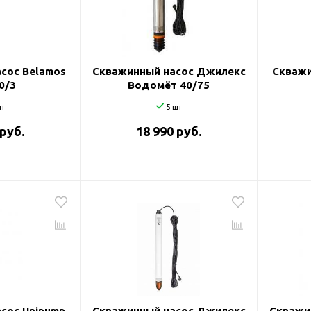
и
сос Belamos
Скважинный насос Джилекс
Скважи
0/3
Водомёт 40/75
т
5 шт
 руб.
18 990 руб.
сос Unipump
Скважинный насос Джилекс
Скважи