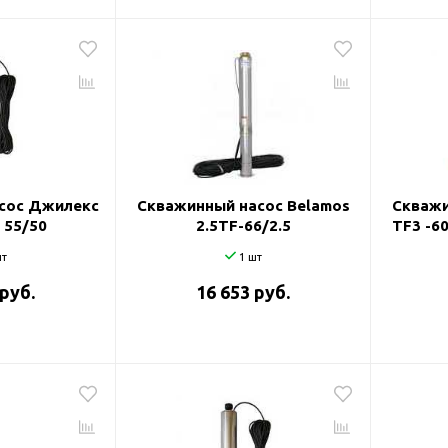
сос Джилекс
Скважинный насос Belamos
Скважи
 55/50
2.5TF-66/2.5
TF3 -60
т
1 шт
 руб.
16 653 руб.
оры