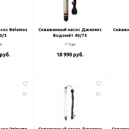
и
сос Belamos
Скважинный насос Джилекс
Скважи
0/3
Водомёт 40/75
т
5 шт
 руб.
18 990 руб.
сос Unipump
Скважинный насос Джилекс
Скважи