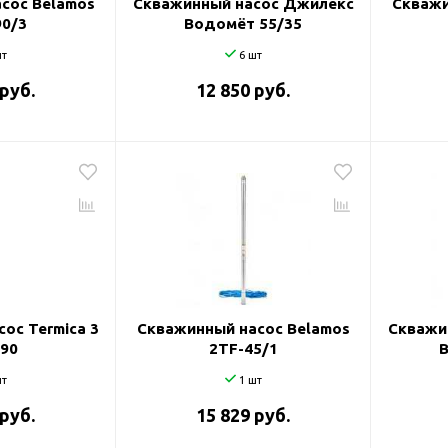
сос Belamos
Скважинный насос Джилекс
Скважи
90/3
Водомёт 55/35
т
6 шт
 руб.
12 850 руб.
ос Termica 3
Скважинный насос Belamos
Скважи
/90
2TF-45/1
т
1 шт
 руб.
15 829 руб.