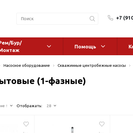
+7 (91
Рем/Бур/
Помощь
К
Монтаж
 оборудование и
Фильтры и сменные эл
Насосное оборудование
Скважинные центробежные насосы
а
Системы очистки воды
ытовые (1-фазные)
Комплектующие
авления
Реагенты
 для систем
Фильтрующие среды
ения
не ↑
Отображать:
28
Системы фильтрации
BWT
дранты
Магистральные фильтр
 адаптеры
Гейзер