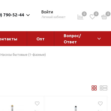
Войти
0
0
0
0) 790-52-44
Личный кабинет
Вопрос/
онтакты
Опт
Ответ
ементы
Электрокотлы. Водонагреватели.
Насосы бытовые (1-фазные)
Стабилизаторы
Водонагреватели
Электрокотлы
ы