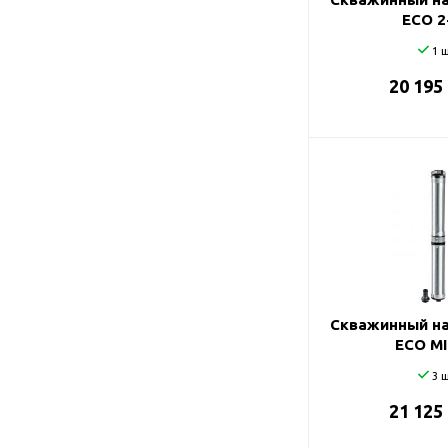
ECO 2
1 ш
20 195
Скважинный на
ECO MI
3 ш
21 125