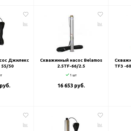
сос Джилекс
Скважинный насос Belamos
Скважи
 55/50
2.5TF-66/2.5
TF3 -60
т
1 шт
 руб.
16 653 руб.
оры