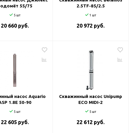
Водомёт 55/75
2.5TF-85/2.5
5 шт
1 шт
20 660 руб.
20 972 руб.
нный насос Aquario
Скважинный насос Unipump
ASP 1.8Е 50-90
ECO MIDI-2
5 шт
5 шт
22 605 руб.
22 612 руб.