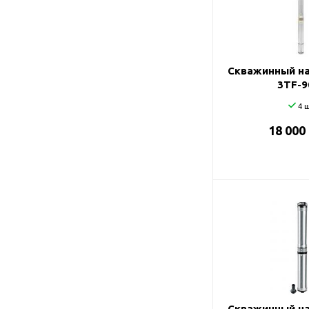
Подшипник
Насосы для перекачки
DAB
масел
Jemix
Джилекс
Скважинный на
3TF-9
4 ш
18 000
Скважинный на