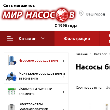
Сеть магазинов
Ваш город
С 1996 года
Каталог
Фильтрация
Насосное оборудование
Монтажное
Главная
Каталог
автоматик
Поверхностные насосы
Насосное оборудование
Насосы б
Полив
Бытовые
Шкафы упр
Горизонтальные
Монтажное оборудование и
автоматика
многоступенчатые
Автоматика
Вертикальные
водоснабж
Сортировать по:
Це
Фильтры и сменные
многоступенчатые
элементы
Краны и ги
Консольно-
Оголовки и
моноблочные
Электрокотлы.
Водонагреватели.