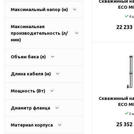
Скважинный на
ГВС и повышения
ECO MI
Максимальный напор (м)
давления
4 ш
Циркуляционные
насосы фланцевые
Максимальная
22 233
производительность (л/
Циркуляционные
1
270
мин)
насосы (сухой ротор)
Насосы для повышения
давления
Объем бака (л)
Рециркуляционные
9
3200
насосы для ГВС
Длина кабеля (м)
Циркуляционные
0
500
насосы резьбовые
Мощность (Вт)
Колодезные насосы
Скважинный на
0
100
ECO MI
Насосы для фонтана и
Диаметр фланца
бассейна
2 ш
25
0
11000
Фонтанные насосы
25 352
Материал корпуса
32
Насосы и оборудование