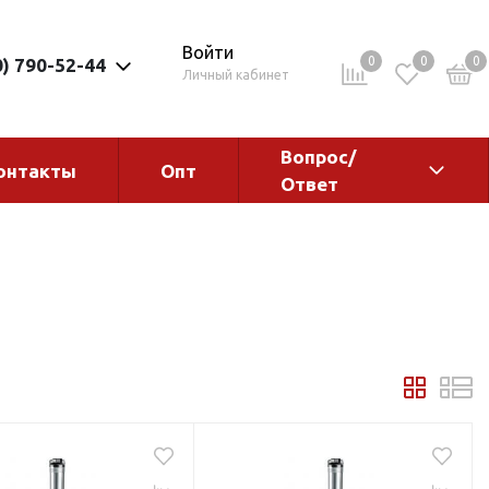
Войти
0
0
0
0) 790-52-44
Личный кабинет
Вопрос/
онтакты
Опт
Ответ
ементы
Электрокотлы. Водонагреватели.
Стабилизаторы
Водонагреватели
Электрокотлы
ы