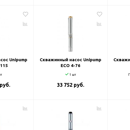
сос Unipump
Скважинный насос Unipump
Скважи
-115
ECO 4-76
т
1 шт
П
 руб.
33 752 руб.
оры