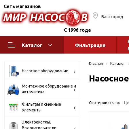
Сеть магазинов
Ваш город
С 1996 года
Каталог
Фильтрация
Насосное оборудование
Монтажное
Главная
Каталог
автоматик
Поверхностные насосы
Насосное оборудование
Насосное
Полив
Бытовые
Шкафы упр
Горизонтальные
Монтажное оборудование и
автоматика
многоступенчатые
Автоматика
Вертикальные
водоснабж
Сортировать по:
Це
Фильтры и сменные
многоступенчатые
элементы
Краны и ги
Консольно-
Оголовки и
моноблочные
Электрокотлы.
Водонагреватели.