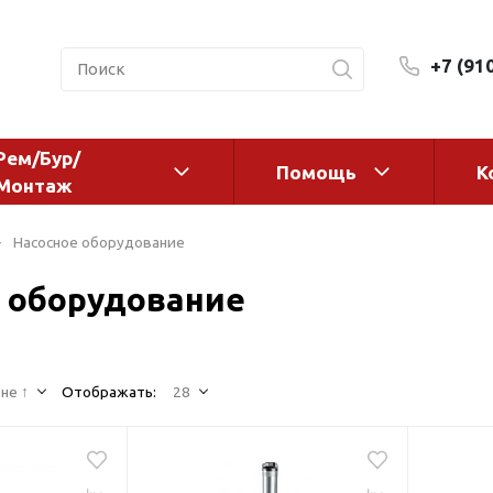
+7 (91
Рем/Бур/
Помощь
К
Монтаж
 оборудование и
Фильтры и сменные эл
Насосное оборудование
а
Системы очистки воды
 оборудование
Комплектующие
авления
Реагенты
 для систем
Фильтрующие среды
ения
не ↑
Отображать:
28
Системы фильтрации
BWT
дранты
Магистральные фильтр
 адаптеры
Гейзер