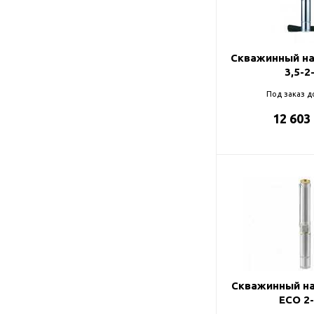
Подшипник
Насосы для перекачки
75
DAB
масел
78
Jemix
Скважинный на
90
Джилекс
3,5-2
95
Под заказ д
12 603
98
99
Скважинный на
ECO 2